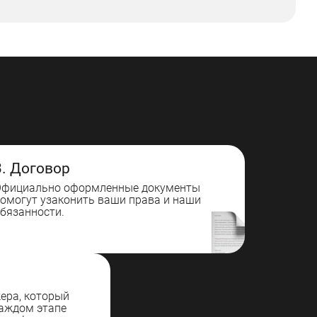
3. Договор
Официально оформленные документы
омогут узаконить ваши права и наши
бязанности.
ера, который
каждом этапе