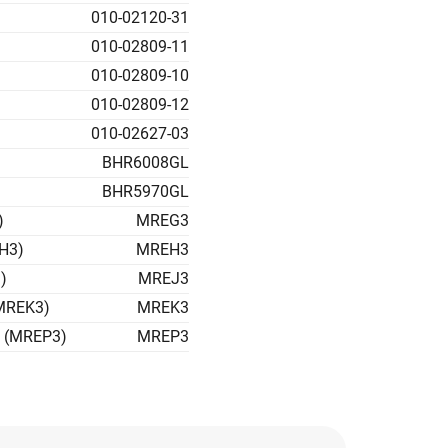
010-02120-31
010-02809-11
010-02809-10
010-02809-12
010-02627-03
BHR6008GL
BHR5970GL
)
MREG3
EH3)
MREH3
)
MREJ3
(MREK3)
MREK3
m (MREP3)
MREP3