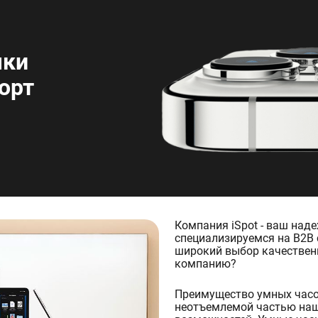
чки
орт
Компания iSpot - ваш над
специализируемся на B2B 
широкий выбор качествен
компанию?
Преимущество умных часов
неотъемлемой частью наш