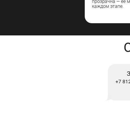
прозрачна — ее 
каждом этапе.
З
+7 81