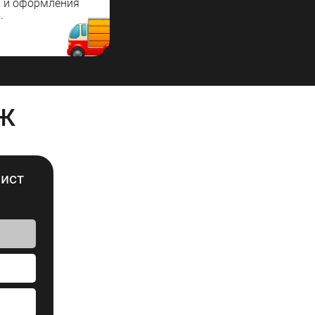
а и оформления
.
ж
лист