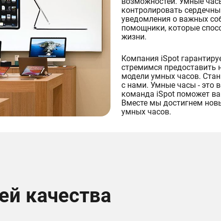
возможностей. Умные час
контролировать сердечный
уведомления о важных соб
помощники, которые спос
жизни.
Компания iSpot гарантиру
стремимся предоставить 
модели умных часов. Стан
с нами. Умные часы - это
команда iSpot поможет ва
Вместе мы достигнем новы
умных часов.
ей качества