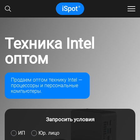
Техника Intel
оптом
Продаем оптом технику Intel —
процессоры и персональные
компьютеры.
Запросить условия
ИП
Юр. лицо