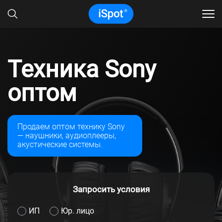
Техника Sony
оптом
Продаем оптом технику Sony
— наушники, аудиоплееры,
акустические системы.
Запросить условия
ИП
Юр. лицо