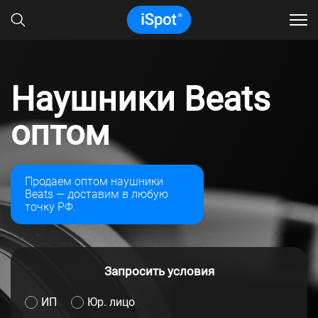
Наушники Beats
оптом
Продаем оптом наушники
Beats — доставим в любую
точку РФ.
Запросить условия
ИП
Юр. лицо